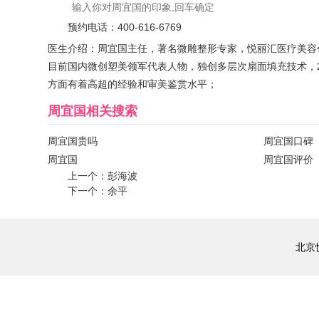
预约电话：
400-616-6769
医生介绍：周宜国主任，著名微雕整形专家，悦丽汇医疗美容
目前国内微创塑美领军代表人物，独创多层次扇面填充技术，
方面有着高超的经验和审美鉴赏水平；
周宜国
相关搜索
周宜国贵吗
周宜国口碑
周宜国
周宜国评价
上一个：
彭海波
下一个：
余平
北京