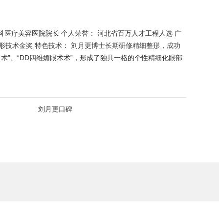
医疗美容医院院长 个人荣誉： 河北省百万人才工程人选 广
整形技术金奖 特色技术： 刘月更博士长期研修精细整形，成功
目术”、“DD四维媚眼术术”，形成了独具一格的个性精细化眼部
刘月更口碑