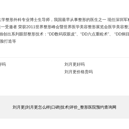
大学整形外科专业博士生导师，我国最早从事整形的医生之一 现任深圳军科
唯一受邀者 荣获2011世界整形峰会暨世界医学美容整形展览会医学美容
出系列眼部整形技术：“DD数码双眼皮”、“DD六点重睑术”、 “DD炯
V脸打造等
好吗
刘月更好吗
刘月更价格贵吗
刘月更|刘月更怎么样|口碑|技术|评价_整形医院预约查询网