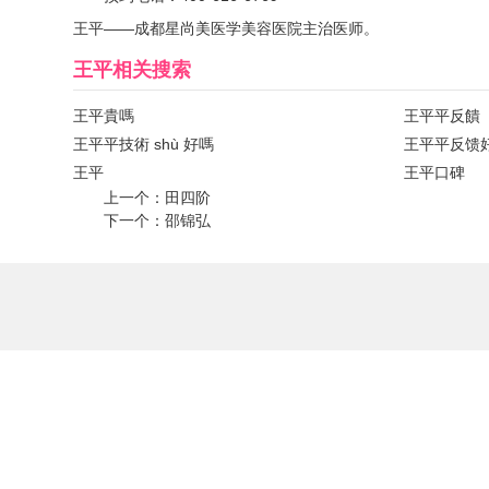
王平——成都星尚美医学美容医院主治医师。
王平
相关搜索
王平貴嗎
王平平反饋
王平平技術 shù 好嗎
王平平反馈
王平
王平口碑
上一个：
田四阶
下一个：
邵锦弘