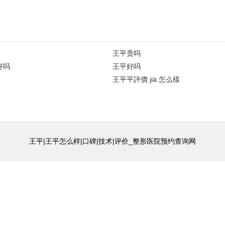
王平贵吗
好吗
王平好吗
王平平評價 jià 怎么樣
王平|王平怎么样|口碑|技术|评价_整形医院预约查询网