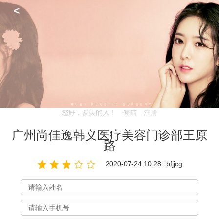
<
您好，爱美的人！
登陆
注册
广州尚佳逸韩义医疗美容门诊部王原
路
2020-07-24 10:28
bfjjcg