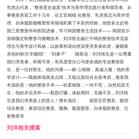
究杰出代表，“整形贵在逼真”技术与美学理念践行者和倡导者。从
事整形美容工作十几年，在五官精细 化整形、乳房形态与美学管
理、自体脂肪微雕塑形等领域积累了丰富的经验，他曾多次赴韩
国三星整形外科医院进修，学习韩国整形主流技术—— 韩国首尔
派精微定制整形与微雕技术。刘洋医生融汇中韩的整形技术流派
理念与美学设计风格，以效果和谐自然深受求美者欢迎，被顾客
亲切的称为“刘眼睛”、 “刘鼻子” 顾客说：刘洋医生是一位尊重
我们求美者，和蔼可亲，有高度责任心与使命感的专业整形医
生，是一位好医生。他的沟通——耐 心细致，真诚入微；他的美
学设计——既能体现画龙点睛，又能点面结合全面考虑，激发我
本源的美；他的整形手术——轻柔细致，一丝不苟， 自然宛若天
生；他的术后关怀——勤恳叮嘱，体贴周到，无微不至，刘洋医
生是我们求美路上的贵人！擅长项目： 面部五官整形、眼部
综合整形、鼻部综合整形、隆胸、吸脂塑形、自体脂肪整形、注
射整形等
刘洋
相关搜索