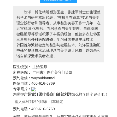
刘洋，博仕精雕塑形医生，张建军博士仿生理整
形学术与研究杰出代表，“整形贵在逼真”技术与美学
理念践行者和倡导者。从事整形美容工作十几年，在
五官精细 化整形、乳房形态与美学管理、自体脂肪
微雕塑形等领域积累了丰富的经验，他曾多次赴韩国
三星整形外科医院进修，学习韩国整形主流技术——
韩国首尔派精微定制整形与微雕技术。刘洋医生融汇
中韩的整形技术流派理念与美学设计风格，以效果和
谐自然深受求美者欢迎，...
医生级别：
主治医师
所在医院：
广州古汀医疗美容门诊部
预约微信：
wuyoubianmei
医院电话：
400-616-6769
专家照片：
您觉得
广州古汀医疗美容门诊部刘洋
怎么样？给个评价吧！
预约电话：
400-616-6769
刘洋，博仕精雕塑形医生，张建军博士仿生理整形学术与研