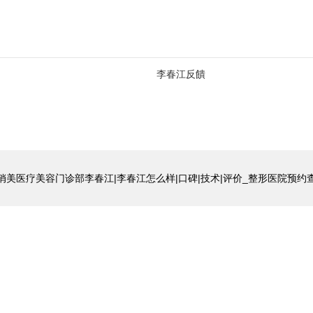
李春江反饋
俏美医疗美容门诊部李春江|李春江怎么样|口碑|技术|评价_整形医院预约