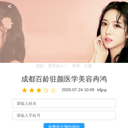
<
您好，爱美的人！
登陆
注册
成都百龄驻颜医学美容冉鸿
2020-07-24 10:09
bfjjcg