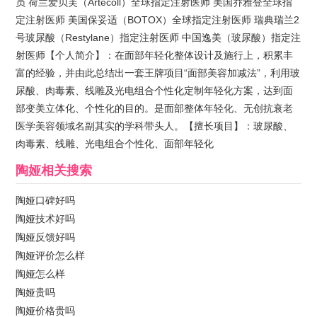
员 荷兰爱贝芙（Artecoll）全球指定注射医师 美国乔雅登全球指
定注射医师 美国保妥适（BOTOX）全球指定注射医师 瑞典瑞兰2
号玻尿酸（Restylane）指定注射医师 中国逸美（玻尿酸）指定注
射医师【个人简介】：在面部年轻化整体设计及施行上，积累丰
富的经验，并由此总结出一套王牌项目“面部美容加减法”，利用玻
尿酸、肉毒素、线雕及光电组合个性化定制年轻化方案，达到面
部变美立体化、个性化的目的。是面部整体年轻化、无创抗衰老
医学美容领域名副其实的学科带头人。【擅长项目】：玻尿酸、
肉毒素、线雕、光电组合个性化、面部年轻化
陶娅
相关搜索
陶娅口碑好吗
陶娅技术好吗
陶娅反馈好吗
陶娅评价怎么样
陶娅怎么样
陶娅贵吗
陶娅价格贵吗