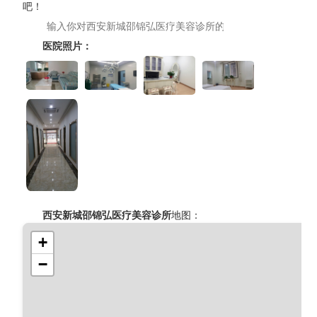
吧！
医院照片：
西安新城邵锦弘医疗美容诊所
地图：
+
−