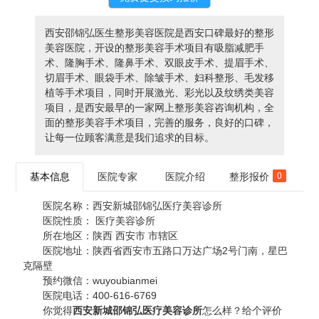
西安邵锦弘医生整形美容医院是西安口碑最好的整形
美容医院，开设的整形美容手术项目有吸脂减肥手
术、隆胸手术、隆鼻手术、双眼皮手术、提眉手术、
切眉手术、眼袋手术、除皱手术、妇科整形、毛发移
植等手术项目，同时开展激光、彩光以及纹绣类美容
项目，是西安最早的一家网上整形美容咨询机构，全
面的整形美容手术项目，完善的服务，良好的口碑，
让每一位顾客满意是我们追求的目标。
基本信息
医院专家
医院介绍
整形报价
0
医院名称：
西安新城邵锦弘医疗美容诊所
医院性质：
医疗美容诊所
所在地区：
陕西 西安市 市辖区
医院地址：
陕西省西安市五路口万达广场2号门南，星巴
克隔壁
预约微信：
wuyoubianmei
医院电话：
400-616-6769
你觉得
西安新城邵锦弘医疗美容诊所
怎么样？给个评价