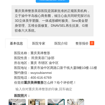
重庆美禅整形美容医院是国家批准的正规医美机构，
立于渝中半岛核心商务圈，倾注心血共同研究探讨出
3D立体美学塑颜、一体成形瞬时极美、Sine黄金塑
身管理、五维全面修复、DNAVSEL再生抗衰、G潮
驻春六大系统。
基本信息
医院专家
医院介绍
整形报价
0
医院名称：
重庆美禅整形
医院性质：
民营美容门诊部
所在地区：
重庆 市辖区 渝中区
医院地址：
重庆市渝中区两路口新干线大厦B幢10楼-11楼
预约微信：
wuyoubianmei
医院电话：
400-616-6769
你觉得
重庆美禅整形
怎么样？给个评价吧！
医院照片：