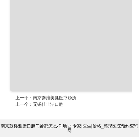
上一个：
南京秦淮美健医疗诊所
上一个：
无锡佳士洁口腔
南京鼓楼雅康口腔门诊部怎么样|地址|专家|医生|价格_整形医院预约查询
网