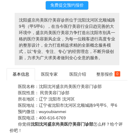
沈阳盛京尚美医疗美容诊所位于沈阳沈河区北顺城路
9号（甲5甲6），在当今医疗美容行业日趋完善的大
环境中，盛京尚美医疗美容力争打造出沈阳市别具一
格的医疗美容新风企业，为每一位顾客进行高度专业
的整形设计，全力打造精益求精的全新概念服务模
式，以“专业、专注、专心”的经营理念，不断升级创
新，力求为广大求美者做到全心全意的服务。
基本信息
医院专家
医院介绍
整形报价
0
医院名称：
沈阳沈河盛京尚美医疗美容门诊部
医院性质：
民营美容门诊部
所在地区：
辽宁 沈阳市 沈河区
医院地址：
辽宁省沈阳市沈河区北顺城路9号甲5、甲6
预约微信：
wuyoubianmei
医院电话：
400-616-6769
你觉得
沈阳沈河盛京尚美医疗美容门诊部
怎么样？给个评
价吧！