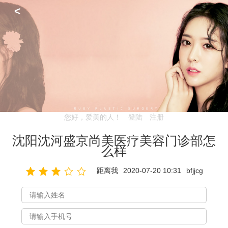
<
您好，爱美的人！
登陆
注册
沈阳沈河盛京尚美医疗美容门诊部怎
么样
距离我
2020-07-20 10:31
bfjjcg